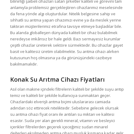
bilinirliği şaibeli cihazları satan şirketler kaliteli ve görevini tam
anlamıyla problemsiz gerçekleştiren cihazlarımız meselesinde
da fena yönde algı oluşturdular. Nitelik belgesine sahip ve
sıhhatli su arıtma yapan cihazımızı evine ya da meslek yerine
taktıran müşterilerimiz etrafına tavsiye etmeye başladılar bile.
Bu alanda globalleşen dünyada kaliteli bir cihaz bulabilmek
neredeyse imkânsız bir hale geldi. Bazı sermayesiz kurumlar
çeşitli cihazlar üreterek sektöre sürmektedir. Bu cihazlar gayet
basit ve kalitesiz üretim olabilmekte. Su arıtma cihazı alırken
kutusunun hoş olmasına ya da görünüşündeki cazibeye
bakılmamalıdır.
Konak Su Arıtma Cihazı Fiyatları
Asıl olan makine içindeki filtrelerin kaliteli bir şekilde suyu arıtıp
temiz ve kaliteli bir şekilde kullanıcıya sunmaktan geçer.
Cihazlardaki elverişli arıtma biçimi uluslararası camiada
adından söz ettirecek niteliktedir. Sebebine gelecek olursak
su arıtma cihazı fiyat oranı ile arıtılan su miktarı ve kalitesi
esastır. Suda yer alan gerekli mineral, vitamin ve besleyici
içerikler filtrelerden geçerek içeceğimiz sudan minarel
değerleri eksilmeden arıtma cihazı musluk kısmana kadar gelir