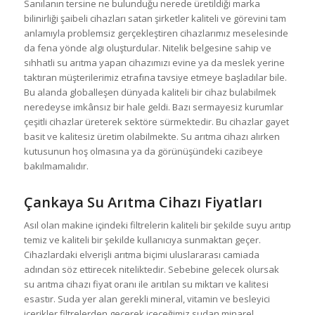
Sanılanın tersine ne bulunduğu nerede üretildiği marka
bilinirliği şaibeli cihazları satan şirketler kaliteli ve görevini tam
anlamıyla problemsiz gerçekleştiren cihazlarımız meselesinde
da fena yönde algı oluşturdular. Nitelik belgesine sahip ve
sıhhatli su arıtma yapan cihazımızı evine ya da meslek yerine
taktıran müşterilerimiz etrafına tavsiye etmeye başladılar bile.
Bu alanda globalleşen dünyada kaliteli bir cihaz bulabilmek
neredeyse imkânsız bir hale geldi. Bazı sermayesiz kurumlar
çeşitli cihazlar üreterek sektöre sürmektedir. Bu cihazlar gayet
basit ve kalitesiz üretim olabilmekte. Su arıtma cihazı alırken
kutusunun hoş olmasına ya da görünüşündeki cazibeye
bakılmamalıdır.
Çankaya Su Arıtma Cihazı Fiyatları
Asıl olan makine içindeki filtrelerin kaliteli bir şekilde suyu arıtıp
temiz ve kaliteli bir şekilde kullanıcıya sunmaktan geçer.
Cihazlardaki elverişli arıtma biçimi uluslararası camiada
adından söz ettirecek niteliktedir. Sebebine gelecek olursak
su arıtma cihazı fiyat oranı ile arıtılan su miktarı ve kalitesi
esastır. Suda yer alan gerekli mineral, vitamin ve besleyici
içerikler filtrelerden geçerek içeceğimiz sudan minarel